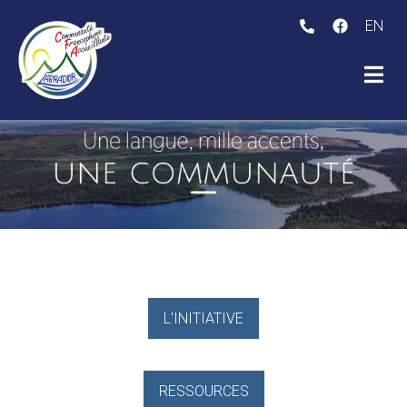
EN
ubmenu (À propos )
ubmenu (Le Labrador )
L'INITIATIVE
RESSOURCES